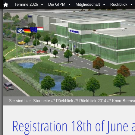
Termine 2026
Die GfPM
Mitgliedschaft
Rückblick
Sie sind hier:
Startseite
///
Rückblick
///
Rückblick 2014
///
Knorr Bremse
Registration 18th of June 